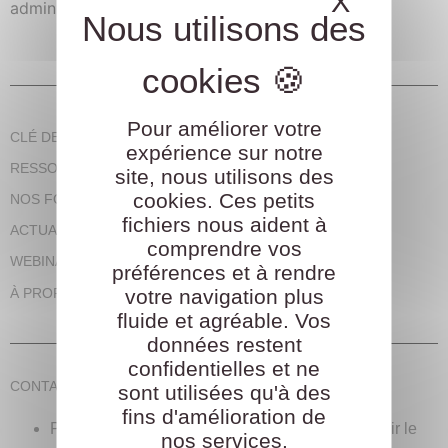
X
Masque
administrator.
Pour améliorer votre
CLÉ DES CSE, EN CLAIR
expérience sur notre
RESSOURCES DES CSE
site, nous utilisons des
cookies. Ces petits
NOS FORMATIONS
fichiers nous aident à
ACTUALITÉS
comprendre vos
WEBINAIRES
préférences et à rendre
votre navigation plus
À PROPOS
fluide et agréable. Vos
données restent
confidentielles et ne
CONTACT
sont utilisées qu'à des
fins d'amélioration de
Pour toute demande, nous vous invitons à remplir le
nos services.