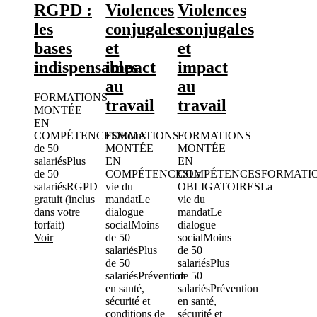
RGPD :
Violences
Violences
les
conjugales
conjugales
bases
et
et
indispensables
impact
impact
au
au
FORMATIONS
travail
travail
MONTÉE
EN
COMPÉTENCES
FORMATIONS
Moins
FORMATIONS
de 50
MONTÉE
MONTÉE
salariés
Plus
EN
EN
de 50
COMPÉTENCES
COMPÉTENCES
La
FORMATI
salariés
RGPD
vie du
OBLIGATOIRES
La
gratuit (inclus
mandat
Le
vie du
dans votre
dialogue
mandat
Le
forfait)
social
Moins
dialogue
Voir
de 50
social
Moins
salariés
Plus
de 50
de 50
salariés
Plus
salariés
Prévention
de 50
en santé,
salariés
Prévention
sécurité et
en santé,
conditions de
sécurité et