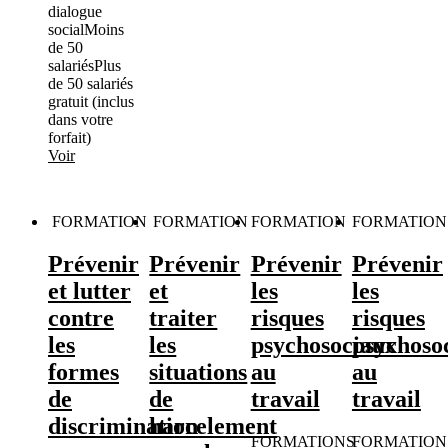
dialogue
social
Moins
de 50
salariés
Plus
de 50 salariés
gratuit (inclus
dans votre
forfait)
Voir
FORMATION
FORMATION
FORMATION
FORMATION
Prévenir
Prévenir
Prévenir
Prévenir
et lutter
et
les
les
contre
traiter
risques
risques
les
les
psychosociaux
psychoso
formes
situations
au
au
de
de
travail
travail
discrimination
harcelement
FORMATIONS
FORMATION