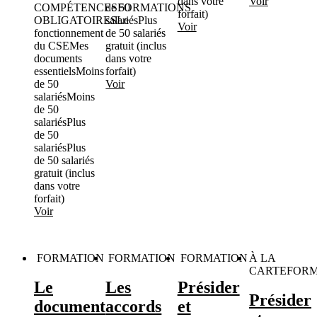
dans votre
Voir
COMPÉTENCES
de 50
FORMATIONS
forfait)
OBLIGATOIRES
salariés
Le
Plus
Voir
fonctionnement
de 50 salariés
du CSE
Mes
gratuit (inclus
documents
dans votre
essentiels
Moins
forfait)
de 50
Voir
salariés
Moins
de 50
salariés
Plus
de 50
salariés
Plus
de 50 salariés
gratuit (inclus
dans votre
forfait)
Voir
FORMATION
FORMATION
FORMATION
À LA
CARTE
FORM
Le
Les
Présider
Présider
document
accords
et