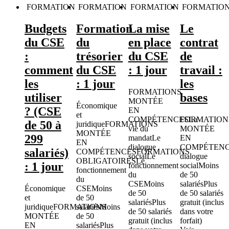
FORMATION
FORMATION
FORMATION
FORMATIO
Budgets
Formation
La mise
Le
du CSE
du
en place
contrat
:
trésorier
du CSE
de
comment
du CSE
: 1 jour
travail :
les
: 1 jour
les
FORMATIONS
utiliser
bases
MONTÉE
Économique
? (CSE
EN
et
COMPÉTENCES
FORMATION
La
de 50 à
juridique
FORMATIONS
vie du
MONTÉE
MONTÉE
299
mandat
Le
EN
EN
dialogue
COMPÉTEN
salariés)
COMPÉTENCES
FORMATIONS
social
Le
dialogue
OBLIGATOIRES
Le
: 1 jour
fonctionnement
social
Moins
fonctionnement
du
de 50
du
CSE
Moins
salariés
Plus
Économique
CSE
Moins
de 50
de 50 salariés
et
de 50
salariés
Plus
gratuit (inclus
juridique
FORMATIONS
salariés
Moins
de 50 salariés
dans votre
MONTÉE
de 50
gratuit (inclus
forfait)
EN
salariés
Plus