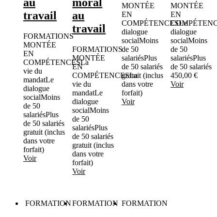
au
moral
MONTÉE
MONTÉE
travail
au
EN
EN
COMPÉTENCES
COMPÉTEN
Le
travail
dialogue
dialogue
FORMATIONS
social
Moins
social
Moins
MONTÉE
FORMATIONS
de 50
de 50
EN
MONTÉE
salariés
Plus
salariés
Plus
COMPÉTENCES
La
EN
de 50 salariés
de 50 salariés
vie du
COMPÉTENCES
gratuit (inclus
La
450,00
€
mandat
Le
vie du
dans votre
Voir
dialogue
mandat
Le
forfait)
social
Moins
dialogue
Voir
de 50
social
Moins
salariés
Plus
de 50
de 50 salariés
salariés
Plus
gratuit (inclus
de 50 salariés
dans votre
gratuit (inclus
forfait)
dans votre
Voir
forfait)
Voir
FORMATION
FORMATION
FORMATION