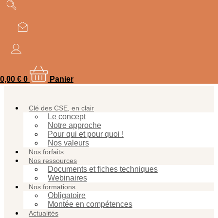
Aller
suivez-nous !
au
contenu
Une plateforme unique et simple
d’accès pour devenir un super élu
CSE !
0,00
€
0
Panier
Clé des CSE, en clair
Le concept
Notre approche
Pour qui et pour quoi !
Nos valeurs
Nos forfaits
Nos ressources
Documents et fiches techniques
Webinaires
Nos formations
Obligatoire
Montée en compétences
Actualités