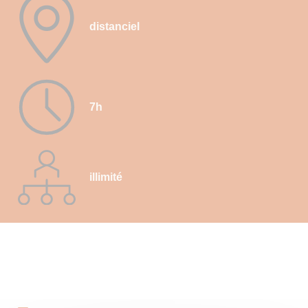
distanciel
7h
illimité