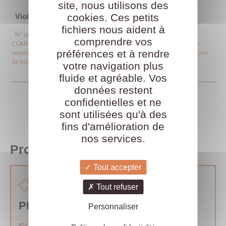
site, nous utilisons des
cookies. Ces petits
Violences conjugales et impact au travail
fichiers nous aident à
N° de référence
B0018
Catégories
FORMATIONS MONTÉE EN
comprendre vos
COMPÉTENCES
,
La vie du mandat
,
Le dialogue social
,
Moins de 50
préférences et à rendre
salariés
,
Plus de 50 salariés
,
Prévention en santé, sécurité et conditions
de travail
Étiquette
FORMATION
votre navigation plus
fluide et agréable. Vos
données restent
confidentielles et ne
sont utilisées qu'à des
fins d'amélioration de
nos services.
Produits Similaires
Tout accepter
À LA CARTE
FORMATION
Tout refuser
PRÉSIDER ET ANIMER LE CSE
Personnaliser