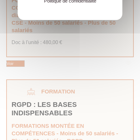
FORMATIONS MONTÉE EN
Politique de confidentialité
COMPÉTENCES
La vie du mandat
Le
dialogue social
Le fonctionnement du
CSE
Moins de 50 salariés
Plus de 50
salariés
Doc à l'unité :
480,00
€
Voir
FORMATION
RGPD : LES BASES
INDISPENSABLES
FORMATIONS MONTÉE EN
COMPÉTENCES
Moins de 50 salariés