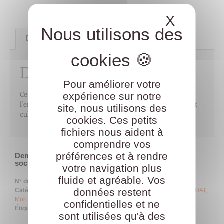
X
Masque
Description
Description
Pour améliorer votre
expérience sur notre
Ce modèle de courrier permet au CSE de demander à
l’employeur de lui verser le budget des oeuvres sociales et
site, nous utilisons des
culturelles
cookies. Ces petits
fichiers nous aident à
comprendre vos
préférences et à rendre
Demande de versement du budget des activités
sociales et culturelles
votre navigation plus
fluide et agréable. Vos
N° de référence
A1044
données restent
Catégories
MES INDISPENSABLES POUR EXERCER MON MANDAT
,
Mon budget
confidentielles et ne
Étiquette
À LA CARTE
sont utilisées qu'à des