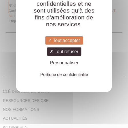
confidentielles et ne
N° de référence
A1125
sont utilisées qu'à des
Catégories
Communication avec l'employeur
,
MES MISSIONS TOUT
fins d'amélioration de
AU LONG DE MON MANDAT
,
Qualité de vie et conditions de travail
Étiquette
À LA CARTE
nos services.
Tout accepter
Tout refuser
Personnaliser
Politique de confidentialité
CLÉ DES CSE, EN CLAIR
RESSOURCES DES CSE
NOS FORMATIONS
ACTUALITÉS
WEBINAIRES