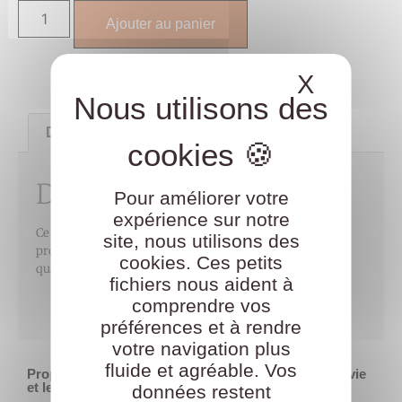
Ajouter au panier
X
Masque
Description
Description
Pour améliorer votre
expérience sur notre
Ce modèle permet aux élus du CSE d’effectuer des
site, nous utilisons des
propositions d’actions relatives à la la préservation de la
cookies. Ces petits
qualité de vie au travail
fichiers nous aident à
comprendre vos
préférences et à rendre
votre navigation plus
fluide et agréable. Vos
Propositions d’actions pour préserver la qualité de vie
et les conditions de travail
données restent