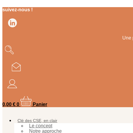
Aller
suivez-nous !
au
contenu
Une 
0,00
€
0
Panier
Clé des CSE, en clair
Le concept
Notre approche