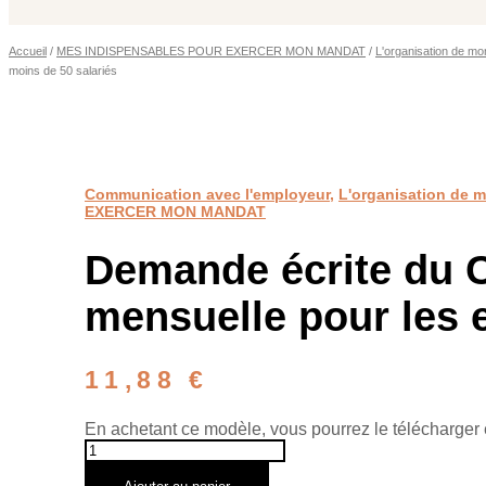
Accueil
/
MES INDISPENSABLES POUR EXERCER MON MANDAT
/
L'organisation de mon
moins de 50 salariés
Communication avec l'employeur
,
L'organisation de mo
EXERCER MON MANDAT
Demande écrite du C
mensuelle pour les 
11,88
€
En achetant ce modèle, vous pourrez le télécharger 
quantité
de