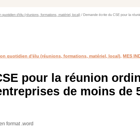
 quotidien d'élu (réunions, formations, matériel, local)
/ Demande écrite du CSE pour la réunio
n quotidien d'élu (réunions, formations, matériel, local)
,
MES IN
SE pour la réunion ordin
entreprises de moins de 5
en format .word