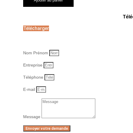
Demande
Ajouter au panier
écrite
du
CSE
Télé
pour
la
Télécharger
réunion
ordinaire
mensuelle
pour
Nom Prénom
les
entreprises
de
Entreprise
moins
de
Téléphone
50
salariés
E-mail
Message
Envoyer votre demande