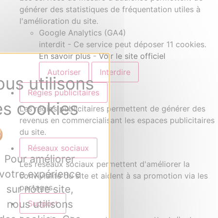
générer des statistiques de fréquentation utiles à
l'amélioration du site.
Google Analytics (GA4)
interdit
-
Ce service peut déposer 11 cookies.
En savoir plus
-
Voir le site officiel
Autoriser
Interdire
Régies publicitaires
Les régies publicitaires permettent de générer des
revenus en commercialisant les espaces publicitaires
du site.
Réseaux sociaux
Pour améliorer
Les réseaux sociaux permettent d'améliorer la
votre expérience
convivialité du site et aident à sa promotion via les
partages.
sur notre site,
nous utilisons
Support