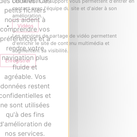
des cookies. Ces
Les services de support vous permettent d'entrer en
contact avec l'équipe du site et d'aider à son
petits fichiers
amélioration.
nous aident à
Vidéos
comprendre vos
Les services de partage de vidéo permettent
préférences et à
d'enrichir le site de contenu multimédia et
rendre votre
augmentent sa visibilité.
navigation plus
Enregistrer
fluide et
agréable. Vos
données restent
confidentielles et
ne sont utilisées
qu'à des fins
d'amélioration de
nos services.