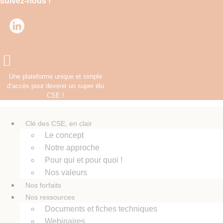
Aller
suivez-nous !
au
contenu
Une plateforme unique et simple
d’accès pour devenir un super élu
CSE !
Clé des CSE, en clair
Le concept
Notre approche
Pour qui et pour quoi !
Nos valeurs
Nos forfaits
Nos ressources
Documents et fiches techniques
Webinaires