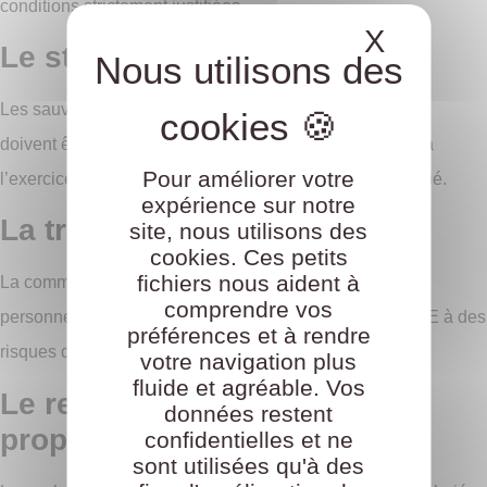
conditions strictement justifiées.
X
Masque
Le stockage des documents
Les sauvegardes réalisées sur des supports personnels
doivent être limitées aux seuls documents nécessaires à
Pour améliorer votre
l’exercice du mandat ou à la défense des droits du salarié.
expérience sur notre
La transmission à des tiers
site, nous utilisons des
cookies. Ces petits
fichiers nous aident à
La communication de documents confidentiels à des
comprendre vos
personnes extérieures à l’entreprise expose l’élu du CSE à des
préférences et à rendre
risques disciplinaires importants.
votre navigation plus
fluide et agréable. Vos
Le respect du principe de
données restent
proportionnalité
confidentielles et ne
sont utilisées qu'à des