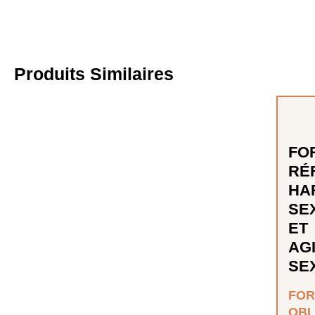
Produits Similaires
FO
RÉ
HA
SE
ET
AG
SE
FOR
OBL