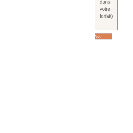
dans
votre
forfait)
Voir