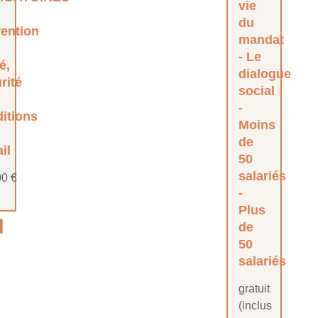
vie
du
ention
mandat
Le
é,
dialogue
rité
social
itions
Moins
de
ail
50
salariés
00
€
Plus
de
50
salariés
gratuit
(inclus