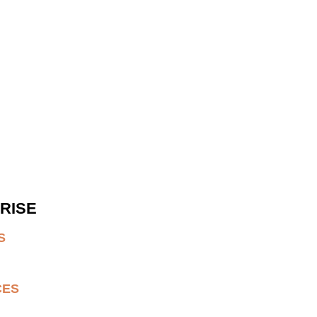
RISE
S
CES