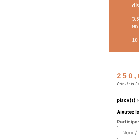
dis
3.
9h
10 
250
Prix de la f
place(s) 
Ajoutez le
Participan