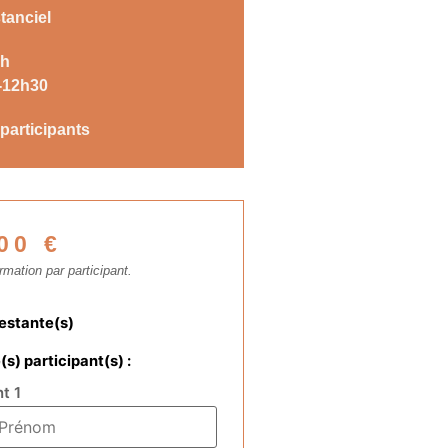
tanciel
5h
-12h30
participants
,00
€
ormation par participant.
restante(s)
(s) participant(s) :
t 1