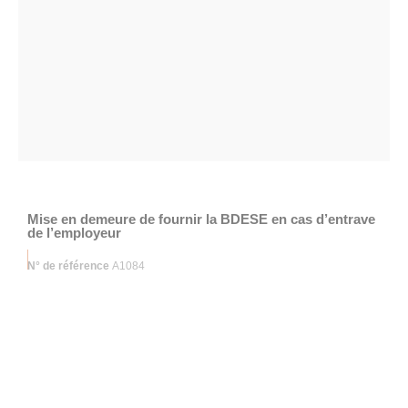
Mise en demeure de fournir la BDESE en cas d’entrave
de l’employeur
N° de référence
A1084
Catégories
Communication avec l'employeur
,
MES INDISPENSABLES
POUR EXERCER MON MANDAT
,
Mon droit d'alerte
Étiquette
À LA CARTE