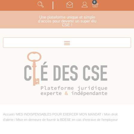
0
Panneau de gestion des cookies
suivez-nous !
Une plateforme unique et simple
d’accès pour devenir un super élu
CSE !
Accueil
/
MES INDISPENSABLES POUR EXERCER MON MANDAT
/
Mon droit
d'alerte
/ Mise en demeure de fournir la BDESE en cas d’entrave de l’employeur