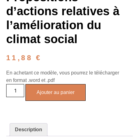
d’actions relatives à
l’amélioration du
climat social
11,88
€
En achetant ce modèle, vous pourrez le télécharger
en format .word et .pdf
quantité
de
Ajouter au panier
Propositions
d'actions
relatives
à
l’amélioration
du
climat
Description
social