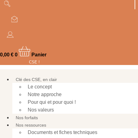
Aller
suivez-nous !
au
contenu
Une plateforme unique et simple
0,00
€
0
Panier
d’accès pour devenir un super élu
CSE !
Clé des CSE, en clair
Le concept
Notre approche
Pour qui et pour quoi !
Nos valeurs
Nos forfaits
Nos ressources
Documents et fiches techniques