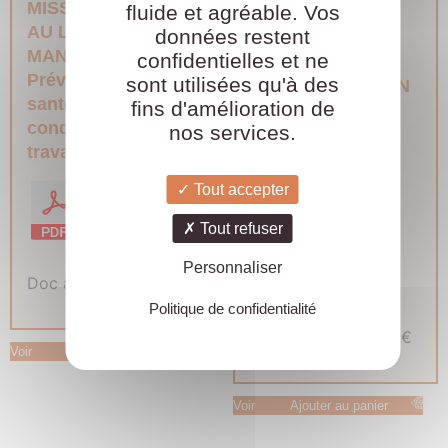
MISSIONS TOUT
fluide et agréable. Vos
risques psycho-
AU LONG DE MON
données restent
sociaux
MES
MANDAT
confidentielles et ne
MISSIONS TOUT
Prévention en
sont utilisées qu'à des
AU LONG DE MON
santé, sécurité et
fins d'amélioration de
MANDAT
conditions de
nos services.
Prévention en
travail
santé, sécurité et
conditions de
Tout accepter
travail
Tout refuser
Personnaliser
Doc à l'unité :
34,80
€
Politique de confidentialité
Doc à l'unité :
11,88
€
Voir
Ajouter au panier
Voir
Ajouter au panier