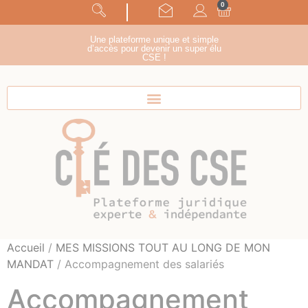
0
Panneau de gestion des cookies
suivez-nous !
Une plateforme unique et simple
d’accès pour devenir un super élu
CSE !
Accueil
/
MES MISSIONS TOUT AU LONG DE MON
MANDAT
/ Accompagnement des salariés
Accompagnement