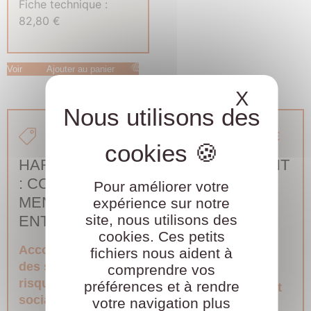
Fiche technique :
82,80
€
Voir
Ajouter au panier
X
Masque
À LA CARTE
À LA CARTE
HARCÈLEMENT
HARCÈLEMENT
: COMMENT
SEXUEL :
Pour améliorer votre
MENER LES
MODÈLE
expérience sur notre
site, nous utilisons des
ENTRETIENS ?
D’ALERTE DU
cookies. Ces petits
MEMBRE ÉLU
Accompagnement
fichiers nous aident à
DU CSE
des salariés
Les
comprendre vos
risques psycho-
préférences et à rendre
Accompagnement
sociaux
MES
votre navigation plus
des salariés
Les